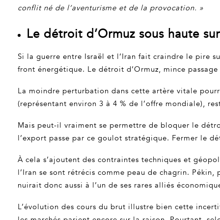
conflit né de l’aventurisme et de la provocation. »
Le détroit d’Ormuz sous haute su
Si la guerre entre Israël et l’Iran fait craindre le pire
front énergétique. Le détroit d’Ormuz, mince passage 
La moindre perturbation dans cette artère vitale pourr
(représentant environ 3 à 4 % de l’offre mondiale), re
Mais peut-il vraiment se permettre de bloquer le détro
l’export passe par ce goulot stratégique. Fermer le détr
À cela s’ajoutent des contraintes techniques et géopol
l’Iran se sont rétrécis comme peau de chagrin. Pékin,
nuirait donc aussi à l’un de ses rares alliés économiqu
L’évolution des cours du brut illustre bien cette incert
les marchés parient encore sur la raison. Pourtant, sel