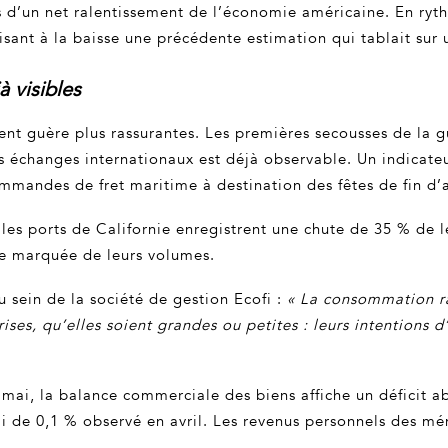
s d’un net ralentissement de l’économie américaine. En rythm
visant à la baisse une précédente estimation qui tablait sur
 visibles
lent guère plus rassurantes. Les premières secousses de la
s échanges internationaux est déjà observable. Un indicateur
 commandes de fret maritime à destination des fêtes de fin 
es ports de Californie enregistrent une chute de 35 % de le
se marquée de leurs volumes.
sein de la société de gestion Ecofi :
« La consommation ral
ises, qu’elles soient grandes ou petites : leurs intentions
 mai, la balance commerciale des biens affiche un déficit ab
epli de 0,1 % observé en avril. Les revenus personnels des 