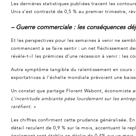
Les dernières statistiques publiées tracent les contour
Unis s’est contracté de 0,5 % au premier trimestre, ré
– Guerre commerciale : les conséquences déjà
Et les perspectives pour les semaines à venir ne semb
commencent à se faire sentir : un net fléchissement de
révèle-t-il les prémices d’une récession à venir : les
Autre symptôme tangible du ralentissement en cours : l
exportatrices à l’échelle mondiale prévoient une bais
Un constat que partage Florent Wabont, économiste au 
L’incertitude ambiante pèse lourdement sur les entrepr
raréfient. »
Les chiffres confirment cette prudence généralisée. En
détail reculent de 0,9 % sur le mois, accentuant le r
également sont établis en déclin de 0,4% sur un mois.