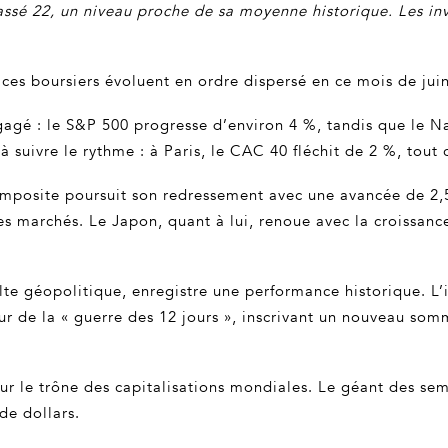
passé 22, un niveau proche de sa moyenne historique. Les inv
ces boursiers évoluent en ordre dispersé en ce mois de juin
égagé : le S&P 500 progresse d’environ 4 %, tandis que le N
à suivre le rythme : à Paris, le CAC 40 fléchit de 2 %, tou
mposite poursuit son redressement avec une avancée de 2,5 
es marchés. Le Japon, quant à lui, renoue avec la croissan
lte géopolitique, enregistre une performance historique. L
r de la « guerre des 12 jours », inscrivant un nouveau som
ur le trône des capitalisations mondiales. Le géant des sem
de dollars.