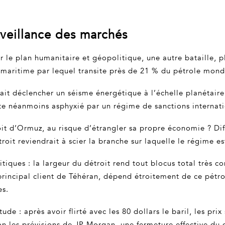
rveillance des marchés
 sur le plan humanitaire et géopolitique, une autre bataille, p
maritime par lequel transite près de 21 % du pétrole mondia
ait déclencher un séisme énergétique à l’échelle planétaire.
ste néanmoins asphyxié par un régime de sanctions internatio
it d’Ormuz, au risque d’étrangler sa propre économie ? Diffi
oit reviendrait à scier la branche sur laquelle le régime est
itiques : la largeur du détroit rend tout blocus total trè
 principal client de Téhéran, dépend étroitement de ce pétr
es.
itude : après avoir flirté avec les 80 dollars le baril, les 
on les prévisions de JP Morgan, une fermeture effective du d