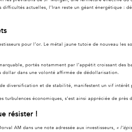
 difficultés actuelles, l’Iran reste un géant énergétique : 
ts
estisseurs pour l’or. Le métal jaune tutoie de nouveau les so
marquable, portés notamment par l’appétit croissant des b
 dollar dans une volonté affirmée de dédollarisation.
e diversification et de stabilité, manifestent un vif intérêt 
t les turbulences économiques, s’est ainsi appréciée de près
e résister !
Dorval AM dans une note adressée aux investisseurs,
« l’épi