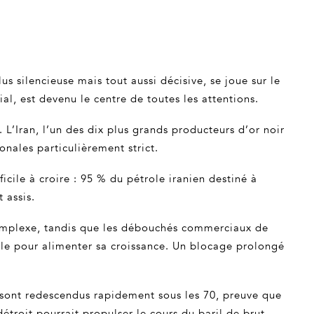
lus silencieuse mais tout aussi décisive, se joue sur le
l, est devenu le centre de toutes les attentions.
 L’Iran, l’un des dix plus grands producteurs d’or noir
nales particulièrement strict.
cile à croire : 95 % du pétrole iranien destiné à
 assis.
s complexe, tandis que les débouchés commerciaux de
ole pour alimenter sa croissance. Un blocage prolongé
prix sont redescendus rapidement sous les 70, preuve que
étroit pourrait propulser le cours du baril de brut