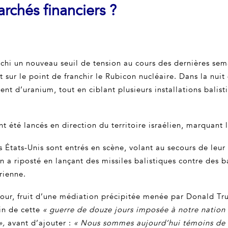
rchés financiers ?
ranchi un nouveau seuil de tension au cours des dernières sema
sur le point de franchir le Rubicon nucléaire. Dans la nuit 
ment d’uranium, tout en ciblant plusieurs installations balis
nt été lancés en direction du territoire israélien, marquant
es États-Unis sont entrés en scène, volant au secours de leur
Iran a riposté en lançant des missiles balistiques contre des
rienne.
e jour, fruit d’une médiation précipitée menée par Donald Tr
fin de cette
« guerre de douze jours imposée à notre nation 
»,
avant d’ajouter :
« Nous sommes aujourd’hui témoins de l