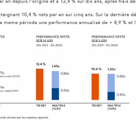
 an depuis l’origine et à 12,4 % sur dix ans, après frais de 
eignant 10,4 % nets par an sur cinq ans. Sur la dernière dé
he la meme période une performance annualisé de + 8,9 % et 