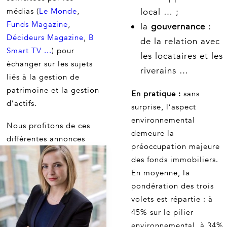
médias (
Le Monde
,
local … ;
Funds Magazine
,
la
gouvernance
:
Décideurs Magazine
,
B
de la relation avec
Smart TV ...
) pour
les locataires et les
échanger sur les sujets
riverains …
liés à la gestion de
patrimoine et la gestion
En pratique :
sans
d’actifs.
surprise, l’aspect
environnemental
Nous profitons de ces
demeure la
différentes annonces
préoccupation majeure
pour remercier nos
des fonds immobiliers.
clients et partenaires
En moyenne, la
pour la confiance qu'ils
pondération des trois
nous accordent.
volets est répartie : à
45% sur le pilier
Toutes les équipes du
environnemental, à 34%