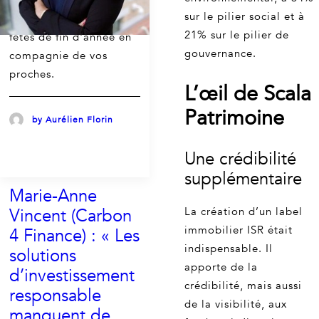
cabinet vous souhaitent
sur le pilier social et à
de passer de très belles
21% sur le pilier de
fêtes de fin d'année en
gouvernance.
compagnie de vos
proches.
L’œil de Scala
Patrimoine
by Aurélien Florin
Une crédibilité
supplémentaire
Marie-Anne
Vincent (Carbon
La création d’un label
immobilier ISR était
4 Finance) : « Les
indispensable. Il
solutions
apporte de la
d’investissement
crédibilité, mais aussi
responsable
de la visibilité, aux
manquent de