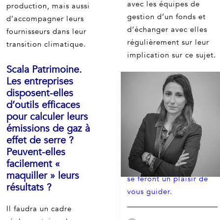
avec les équipes de
production, mais aussi
gestion d’un fonds et
d’accompagner leurs
d’échanger avec elles
fournisseurs dans leur
régulièrement sur leur
transition climatique.
implication sur ce sujet.
Scala Patrimoine.
Si vous souhaitez
Les entreprises
bénéficier d'un
disposent-elles
accompagnement
d’outils efficaces
pour calculer leurs
personnalisé dans le
émissions de gaz à
choix de vos véhicules
effet de serre ?
d'investissement
Peuvent-elles
immobilier (SPCPI,
facilement «
OPCI ...), nos équipes
maquiller » leurs
se feront un plaisir de
résultats ?
vous guider.
Il faudra un cadre