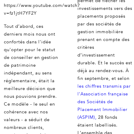
permet de flécher les
https://www.youtube.com/watch?
investissements vers des
v=fz1jtH7YF2Y
placements proposés
par des sociétés de
Tout d’abord, ces
gestion immobilière
derniers mois nous ont
prenant en compte des
confortés dans l'idée
critères
qu'opter pour le statut
d’investissement
de conseiller en gestion
durable. Et le succès est
de patrimoine
déjà au rendez-vous. À
indépendant, au sens
fin septembre, et selon
réglementaire, était la
les chiffres transmis par
meilleure décision que
l'Association française
nous pouvions prendre.
des Sociétés de
Ce modèle - le seul en
Placement Immobilier
cohérence avec nos
(ASPIM),
28 fonds
valeurs - a séduit de
étaient labellisés.
nombreux clients,
L’ensemble des