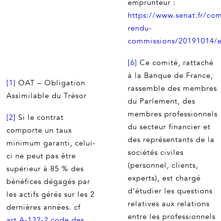
emprunteur :
https://www.senat.fr/co
rendu-
commissions/20191014/e
[6]
Ce comité, rattaché
à la Banque de France,
[1]
OAT – Obligation
rassemble des membres
Assimilable du Trésor
du Parlement, des
membres professionnels
[2]
Si le contrat
du secteur financier et
comporte un taux
des représentants de la
minimum garanti, celui-
sociétés civiles
ci ne peut pas être
(personnel, clients,
supérieur à 85 % des
experts), est chargé
bénéfices dégagés par
d’étudier les questions
les actifs gérés sur les 2
relatives aux relations
dernières années. cf
entre les professionnels
art.A-132-2 code des