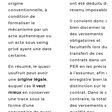
ont été déduits du
origine
revenu imposable.
conventionnelle, à
condition de
Il convient donc de
formaliser le
bien discerner la pa
mécanisme par un
des versements
acte authentique ou
obligatoires et
un acte sous seing
facultatifs lors du
privé ayant une date
transfert de ces
certaine.
contrats dans un
PER en les précisan
En résumé, le quasi-
à l’assureur, afin qu’
usufruit peut avoir
enregistre bien la
une
origine légale
,
distinction sur le
auquel cas
il vaut
contrat. Dans le cas
mieux
en conserver
contraire, la totalité
une trace sous la
des versements ser
forme d’une
qualifié par
convention de quasi-