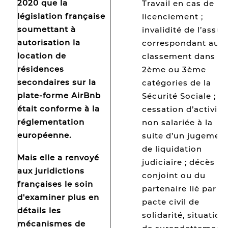
2020 que
la
Travail en cas de
législation française
licenciement ;
soumettant à
invalidité de l’assur
autorisation la
correspondant au
location de
classement dans le
résidences
2ème ou 3ème
secondaires sur la
catégories de la
plate-forme AirBnb
Sécurité Sociale ;
était
conforme
à la
cessation d’activité
réglementation
non salariée à la
européenne.
suite d’un jugemen
de liquidation
Mais elle a renvoyé
judiciaire ; décès d
aux juridictions
conjoint ou du
françaises le soin
partenaire lié par u
d'examiner plus en
pacte civil de
détails les
solidarité, situation
mécanismes de