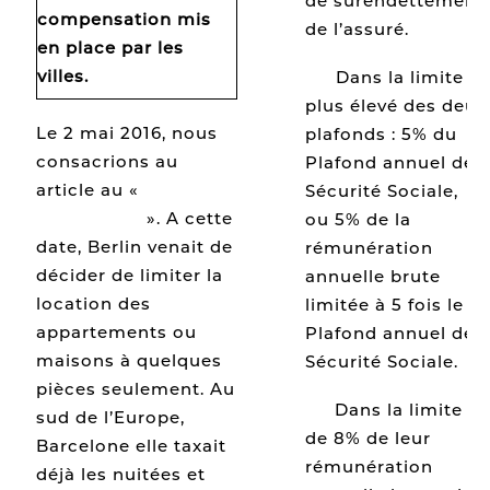
de surendettement
compensation
mis
de l’assuré.
en place par les
villes.
[4]
Dans la limite d
plus élevé des deux
Le 2 mai 2016, nous
plafonds : 5% du
consacrions au
Plafond annuel de l
article au «
casse
Sécurité Sociale,
tête Airbnb
». A cette
ou 5% de la
date, Berlin venait de
rémunération
décider de limiter la
annuelle brute
location des
limitée à 5 fois le
appartements ou
Plafond annuel de l
maisons à quelques
Sécurité Sociale.
pièces seulement. Au
[5]
Dans la limite
sud de l’Europe,
de 8% de leur
Barcelone elle taxait
rémunération
déjà les nuitées et