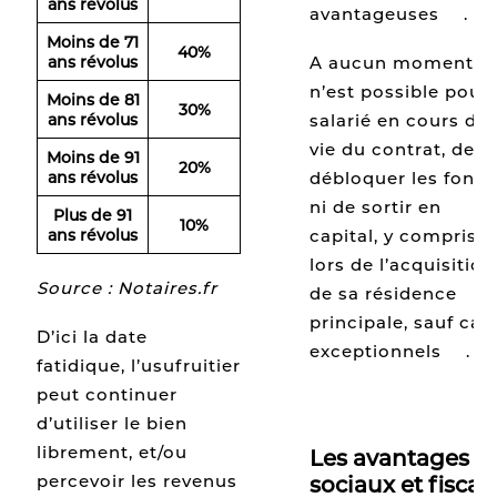
ans révolus
avantageuses
[2]
.
Moins de 71
40%
A aucun moment, il
ans révolus
n’est possible pour 
Moins de 81
30%
salarié en cours de
ans révolus
vie du contrat, de
Moins de 91
20%
débloquer les fonds
ans révolus
ni de sortir en
Plus de 91
10%
capital, y compris
ans révolus
lors de l’acquisition
Source : Notaires.fr
de sa résidence
principale, sauf cas
D’ici la date
exceptionnels
[3]
.
fatidique, l’usufruitier
peut continuer
d’utiliser le bien
librement, et/ou
Les avantages
percevoir les revenus
sociaux et fisca