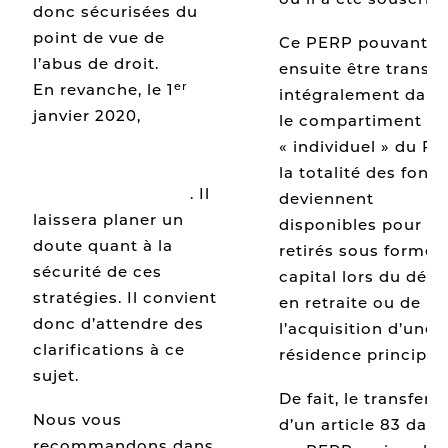
donc sécurisées du
point de vue de
Ce PERP pouvant
l’abus de droit.
ensuite être transfé
er
En revanche, le 1
intégralement dans
janvier 2020,
un
le compartiment
nouveau dispositif
« individuel » du PE
d’abus de droit fiscal
la totalité des fond
entrera en vigueur
. Il
deviennent
laissera planer un
disponibles pour êt
doute quant à la
retirés sous forme 
sécurité de ces
capital lors du dépa
stratégies. Il convient
en retraite ou de
donc d’attendre des
l’acquisition d’une
clarifications à ce
résidence principale
sujet.
De fait, le transfert
Nous vous
d’un article 83 dans
recommandons dans