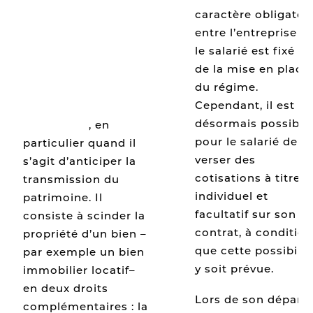
caractère obligatoi
entre l’entreprise et
le salarié est fixé lo
Le démembrement
de la mise en place
de propriété est un
du régime.
outil privilégié de la
Cependant, il est
gestion de
désormais possible
patrimoine
, en
pour le salarié de
particulier quand il
verser des
s’agit d’anticiper la
cotisations à titre
transmission du
individuel et
patrimoine. Il
facultatif sur son
consiste à scinder la
contrat, à condition
propriété d’un bien –
que cette possibilit
par exemple un bien
y soit prévue.
immobilier locatif–
en deux droits
Lors de son départ 
complémentaires : la