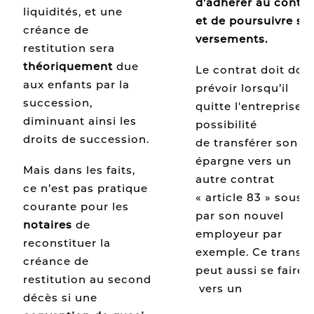
d’adhérer au contra
liquidités, et une
et de poursuivre se
créance de
versements.
restitution sera
théoriquement
due
Le contrat doit don
aux enfants par la
prévoir lorsqu’il
succession,
quitte l'entreprise, l
diminuant ainsi les
possibilité
droits de succession.
de transférer son
épargne vers un
Mais dans les faits,
autre contrat
ce n’est pas pratique
« article 83 » souscr
courante pour les
par son nouvel
notaires
de
employeur par
reconstituer la
exemple. Ce transfe
créance de
peut aussi se faire
restitution au second
vers un
Plan
décès si une
d’Epargne Retraite