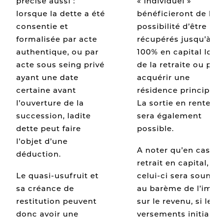
« individuel »
précise aussi :
bénéficieront de la
lorsque la dette a été
possibilité d’être
consentie et
récupérés jusqu’à
formalisée par acte
100% en capital lors
authentique, ou par
de la retraite ou po
acte sous seing privé
acquérir une
ayant une date
résidence principale
certaine avant
La sortie en rente
l’ouverture de la
sera également
succession, ladite
possible.
dette peut faire
l’objet d’une
A noter qu’en cas d
déduction.
retrait en capital,
celui-ci sera soumi
Le quasi-usufruit et
au barème de l’imp
sa créance de
sur le revenu, si les
restitution peuvent
versements initiaux
donc avoir une