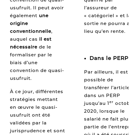
l’assureur de
usufruit. Il peut avoir
« catégoriel » et la
également
une
sortie ne pourra avo
origine
lieu qu’en rente.
conventionnelle
,
auquel cas
il est
nécessaire
de le
formaliser par le
Dans le PERP :
biais d’une
convention de quasi-
Par ailleurs, il est
usufruit.
possible de
transférer l’article 
À ce jour, différentes
dans un PERP
stratégies mettant
er
jusqu’au 1
octobr
en œuvre le quasi-
2020, lorsque le
usufruit ont été
salarié ne fait plus
validées par la
partie de l’entrepris
jurisprudence et sont
où il a été souscrit.