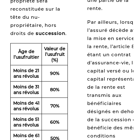
une partie de la
propriété sera
rente.
reconstituée sur la
tête du nu-
Par ailleurs, lorsque
propriétaire, hors
l’assuré décède ava
droits de
succession
.
la mise en service 
la rente, l’article 83
Valeur de
Âge de
étant un contrat
l’usufruit
l’usufruitier
(%)
d'assurance-vie, le
capital versé ou le
Moins de 21
90%
ans révolus
capital représentati
de la rente est
Moins de 31
80%
ans révolus
transmis aux
bénéficiaires
Moins de 41
70%
ans révolus
désignés en dehors
de la succession et
Moins de 51
60%
ans révolus
bénéficie des mêm
conditions
Moins de 61
50%