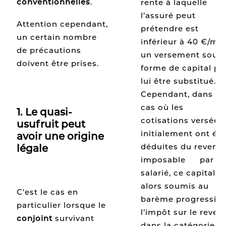
conventionnelles
.
rente à laquelle
l’assuré peut
Attention cependant,
prétendre est
un certain nombre
inférieur à 40 €/moi
de précautions
un versement sous
doivent être prises.
forme de capital pe
lui être substitué.
Cependant, dans le
cas où les
1. Le quasi-
cotisations versées
usufruit peut
initialement ont été
avoir une origine
déduites du revenu
légale
imposable
[8]
par le
salarié, ce capital e
alors soumis au
C’est le cas en
barème progressif 
particulier lorsque le
l’impôt sur le reven
conjoint
survivant
dans la catégorie d