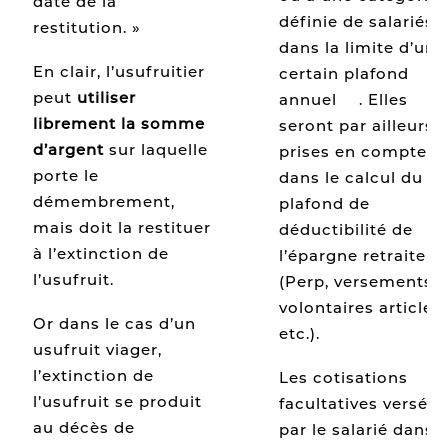
date de la
définie de salariés, 
restitution. »
dans la limite d’un
En clair, l’usufruitier
certain plafond
peut
utiliser
annuel
[6]
. Elles
librement la somme
seront par ailleurs,
d’argent
sur laquelle
prises en compte
porte le
dans le calcul du
démembrement,
plafond de
mais doit la restituer
déductibilité de
à l’extinction de
l’épargne retraite
l’usufruit.
(Perp, versements
volontaires article 8
Or dans le cas d’un
etc.).
usufruit viager,
l’extinction de
Les cotisations
l’usufruit se produit
facultatives versées
au décès de
par le salarié dans