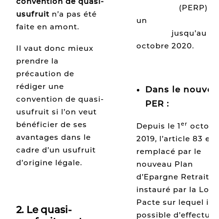
convention de quasi-
Populaire
(PERP) o
usufruit
n’a pas été
un
contrat Loi
faite en amont.
e
Madelin
jusqu’au 1
octobre 2020.
Il vaut donc mieux
prendre la
précaution de
rédiger une
Dans le nouve
convention de quasi-
PER :
usufruit si l’on veut
bénéficier de ses
er
Depuis le 1
octobr
avantages dans le
2019, l’article 83 est
cadre d’un usufruit
remplacé par le
d’origine légale.
nouveau Plan
d’Epargne Retraite
instauré par la Loi
Pacte sur lequel il e
2. Le quasi-
possible d’effectuer