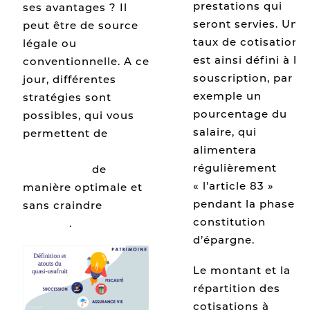
prestations qui
ses avantages ? Il
seront servies. Un
peut être de source
taux de cotisations
légale ou
est ainsi défini à la
conventionnelle. A ce
souscription, par
jour, différentes
exemple un
stratégies sont
pourcentage du
possibles, qui vous
salaire, qui
permettent de
alimentera
préparer votre
régulièrement
succession
de
« l’article 83 »
manière optimale et
pendant la phase d
sans craindre
l’abus
constitution
de droit
.
d’épargne.
Le montant et la
répartition des
cotisations à