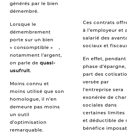
générés par le bien
démembré.
Ces contrats offren
Lorsque le
à l’employeur et au
démembrement
salarié des avantag
porte sur un bien
sociaux et fiscaux.
« consomptible »
[1]
,
notamment l’argent,
En effet, pendant la
on parle de
quasi-
phase d’épargne, l
usufruit
.
part des cotisation
versée par
Moins connu et
l’entreprise sera
moins utilisé que son
exonérée de charge
homologue, il n’en
sociales dans
demeure pas moins
certaines limites
[4]
un outil
et déductible de so
d’optimisation
bénéfice imposable
remarquable.