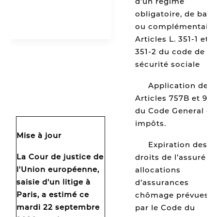
d’un régime
obligatoire, de base
ou complémentaire
Articles L. 351-1 et
Airbnb, la
351-2 du code de la
justice s'en
sécurité sociale
mêle
[2]
Application des
Articles 757B et 990
du Code General de
impôts.
Mise à jour
[3]
Expiration des
La Cour de justice de
droits de l’assuré a
l'Union européenne,
allocations
saisie d'un litige à
d’assurances
Paris, a estimé ce
chômage prévues
mardi 22 septembre
par le Code du