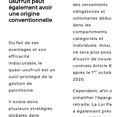
usufruit peut
des versements
également avoir
obligatoires et
une origine
volontaires déducti
conventionnelle
dans les
compartiments
catégoriels et
Du fait de ses
individuels. Ainsi, il
avantages et son
ne sera plus possib
efficacité
d’ouvrir de nouvea
indiscutable, le
contrats Article 83
quasi-usufruit est un
er
après le 1
octobre
outil privilégié de la
2020.
gestion de
patrimoine.
Cependant, afin de
simplifier l’épargne
Il existe donc
retraite, La Loi Pact
plusieurs stratégies
a également prévue
globales dans