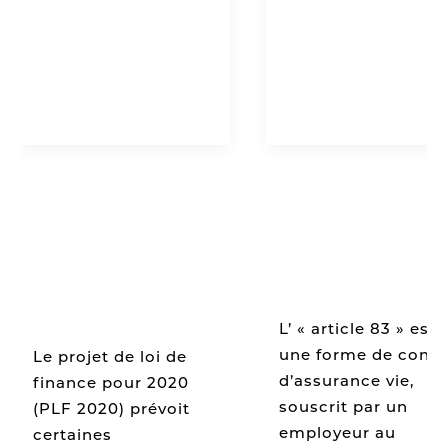
Fiscalité,
L'article 83 et
Assurance-vie,
le nouveau
Succession :
Plan
définition et
d'Epargne
atouts du
retraite (PER)
quasi-usufruit
L’ « article 83 » est
une forme de contr
Le projet de loi de
d’assurance vie,
finance pour 2020
souscrit par un
(PLF 2020) prévoit
employeur au
certaines