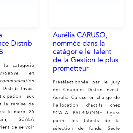
a
Aurélia CARUSO,
ce Distrib
nommée dans la
8
catégorie le Talent
de la Gestion le plus
 la catégorie
prometteur
nitiative en
communication
Présélectionnée par le jury
Distrib Invest
des Coupoles Distrib Invest,
icipation aux
Aurelia Caruso en charge de
t la remise de
l’allocation d’actifs chez
era le mardi 26
SCALA PATRIMOINE figure
hain, SCALA
parmi les talents de la
ent de se voir
sélection de fonds. Seule