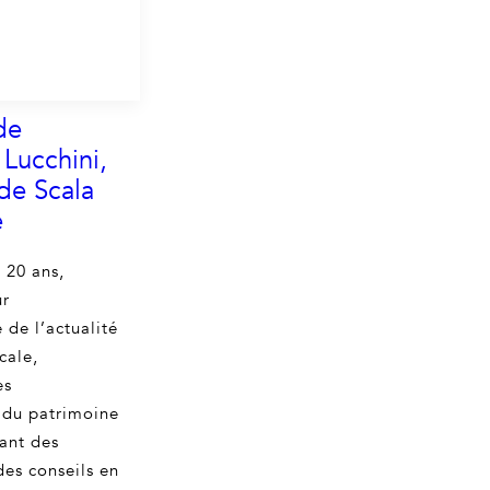
de
Lucchini,
de Scala
e
 20 ans,
ur
 de l’actualité
scale,
es
 du patrimoine
ant des
des conseils en