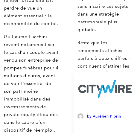
rentier lorsqu’elle fait
sans inscrire ces sujets
perdre de vue un
dans une stratégie
élément essentiel : la
patrimoniale plus
disponibilité du capital.
globale.
Guillaume Lucchini
Reste que les
revient notamment sur
rendements affichés -
le cas d’un couple ayant
parfois à deux chiffres -
vendu son entreprise de
continuent d’attirer les
pompes funèbres pour 4
épargnants. À chacun,
millions d’euros, avant
dès lors, de ne pas
de voir l’essentiel de
confondre performance
son patrimoine
espérée et gain garanti.
immobilisé dans des
investissements de
private equity illiquides
by Aurélien Florin
dans le cadre d’un
dispositif de réemploi.