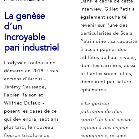
Chiffres clés d'Aura Aero
Dans le cadre de cette
interview, Gillet Petit a
La genèse
également souhaité
d’un
revenir sur l’une des
particularités de Scala
incroyable
Patrimoine : sa capacité
pari industriel
à accompagner des
athlètes de haut niveau,
L’odyssée toulousaine
dont les carrières, aussi
démarre en 2018. Trois
brillantes soient-elles,
anciens d’Airbus -
demeurent par nature
Jérémy Caussade,
éphémères.
Fabien Raison et
Wilfried Dufaud -
« La gestion
posent les bases de ce
patrimoniale d’un
qui deviendra, sept ans
sportif de haut niveau
plus tard, le nouveau
répond à des enjeux
fleuron tricolore de
singuliers »,
résume