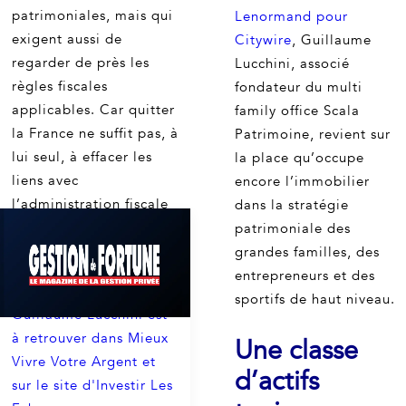
patrimoniales, mais qui
Lenormand pour
exigent aussi de
Citywire
, Guillaume
regarder de près les
Lucchini, associé
règles fiscales
fondateur du multi
applicables. Car quitter
family office Scala
la France ne suffit pas, à
Patrimoine, revient sur
lui seul, à effacer les
la place qu’occupe
liens avec
encore l’immobilier
l’administration fiscale
dans la stratégie
française.
patrimoniale des
grandes familles, des
L’intégralité de
entrepreneurs et des
l’entretien avec
sportifs de haut niveau.
Guillaume Lucchini est
à retrouver dans Mieux
Une classe
Vivre Votre Argent et
d’actifs
sur le site d'Investir Les